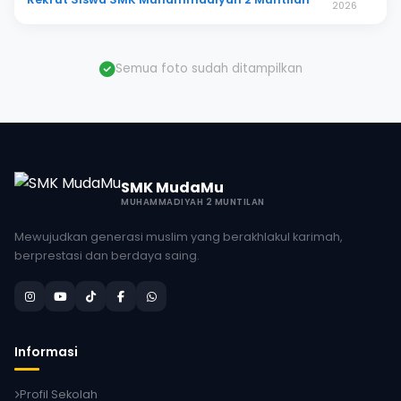
2026
Semua foto sudah ditampilkan
SMK MudaMu
MUHAMMADIYAH 2 MUNTILAN
Mewujudkan generasi muslim yang berakhlakul karimah,
berprestasi dan berdaya saing.
Informasi
Profil Sekolah